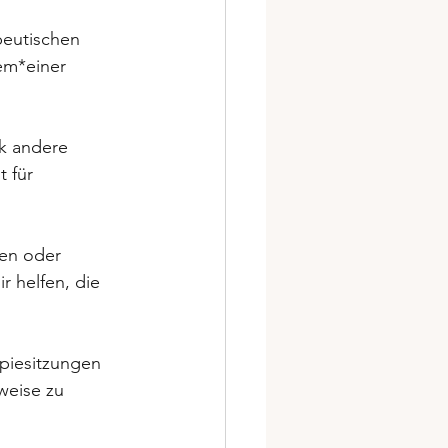
eutischen 
em*einer 
k andere 
 für 
en oder 
r helfen, die 
piesitzungen 
weise zu 