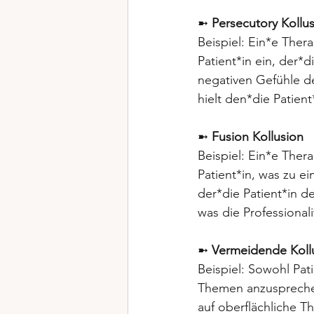
➼ 
Persecutory Kollu
Beispiel: Ein*e Ther
Patient*in ein, der*d
negativen Gefühle de
hielt den*die Patien
➼ 
Fusion Kollusion
Beispiel: Ein*e Ther
Patient*in, was zu e
der*die Patient*in d
was die Professional
➼ 
Vermeidende Koll
Beispiel: Sowohl Pat
Themen anzusprechen
auf oberflächliche T