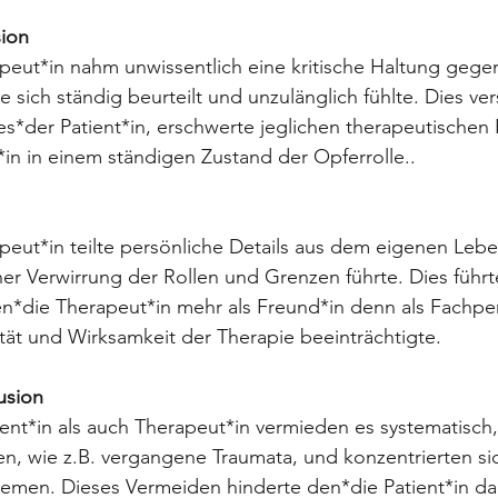
sion
apeut*in nahm unwissentlich eine kritische Haltung gege
ie sich ständig beurteilt und unzulänglich fühlte. Dies ver
s*der Patient*in, erschwerte jeglichen therapeutischen F
t*in in einem ständigen Zustand der Opferrolle..
apeut*in teilte persönliche Details aus dem eigenen Lebe
iner Verwirrung der Rollen und Grenzen führte. Dies führt
en*die Therapeut*in mehr als Freund*in denn als Fachpe
ität und Wirksamkeit der Therapie beeinträchtigte.
usion
ient*in als auch Therapeut*in vermieden es systematisch,
, wie z.B. vergangene Traumata, und konzentrierten sic
hemen. Dieses Vermeiden hinderte den*die Patient*in dar