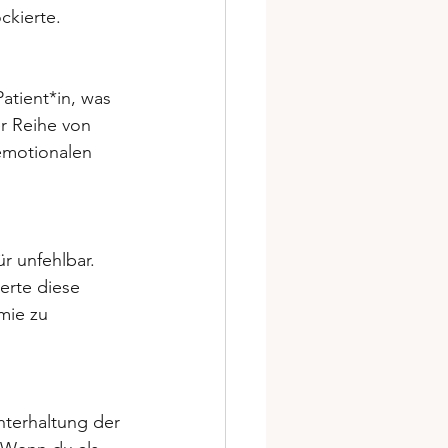
ckierte.
atient*in, was 
er Reihe von 
 emotionalen 
ür unfehlbar. 
erte diese 
mie zu 
hterhaltung der 