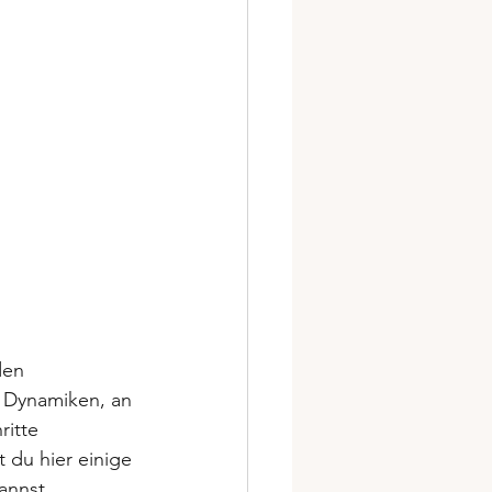
den 
m Dynamiken, an 
itte 
 du hier einige 
annst.