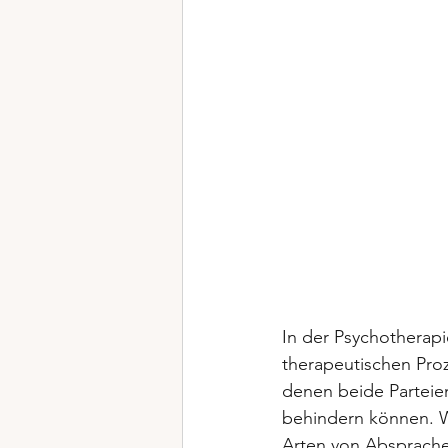
In der Psychotherap
therapeutischen Proz
denen beide Parteien
behindern können. We
Arten von Absprachen