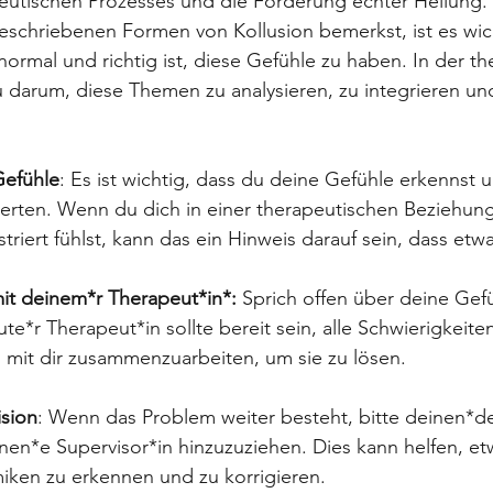
peutischen Prozesses und die Förderung echter Heilung.
beschriebenen Formen von Kollusion bemerkst, ist es wich
normal und richtig ist, diese Gefühle zu haben. In der t
 darum, diese Themen zu analysieren, zu integrieren und
Gefühle
: Es ist wichtig, dass du deine Gefühle erkennst u
erten. Wenn du dich in einer therapeutischen Beziehun
ustriert fühlst, kann das ein Hinweis darauf sein, dass etw
t deinem*r Therapeut*in*: 
Sprich offen über deine Gef
te*r Therapeut*in sollte bereit sein, alle Schwierigkeiten
mit dir zusammenzuarbeiten, um sie zu lösen.
ision
: Wenn das Problem weiter besteht, bitte deinen*de
nen*e Supervisor*in hinzuzuziehen. Dies kann helfen, et
iken zu erkennen und zu korrigieren.