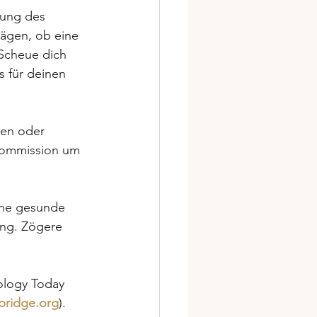
ung des 
ägen, ob eine 
Scheue dich 
s für deinen 
en oder 
kkommission um 
eine gesunde 
ung. Zögere 
ology Today 
bridge.org
).