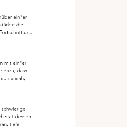
nüber ein*er 
stärkte die 
ortschritt und 
n mit ein*er 
e dazu, dass 
rson ansah, 
 schwierige 
h stattdessen 
an, tiefe 