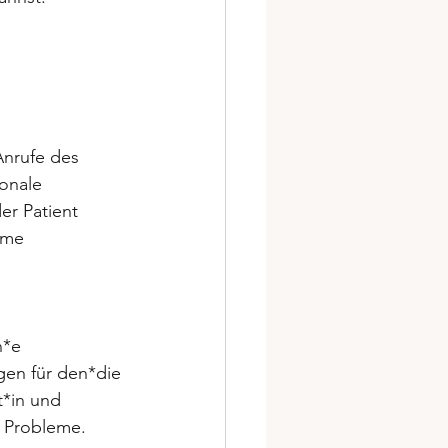
Anrufe des 
onale 
er Patient 
ome 
n*e 
gen für den*die 
t*in und 
 Probleme.