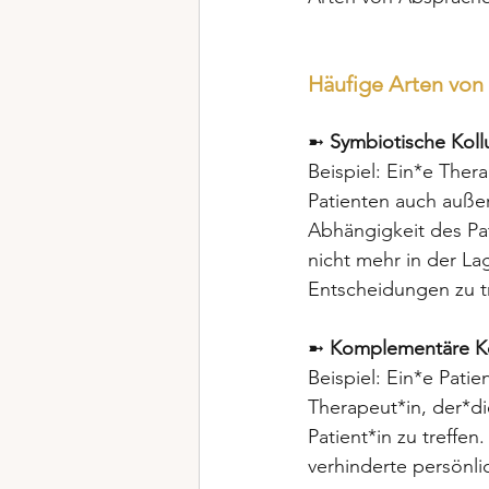
Häufige Arten von 
➼ 
Symbiotische Koll
Beispiel: Ein*e Ther
Patienten auch auße
Abhängigkeit des Pati
nicht mehr in der L
Entscheidungen zu tr
➼ 
Komplementäre Ko
Beispiel: Ein*e Pati
Therapeut*in, der*di
Patient*in zu treffe
verhinderte persönl