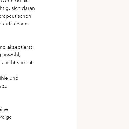
 Wenn du als 
tig, sich daran 
herapeutischen 
 aufzulösen. 
nd akzeptierst, 
g unwohl, 
as nicht stimmt.
ühle und 
 zu 
ine 
waige 