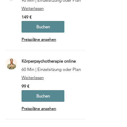
90 Min | Einzelsitzung oder Plan
Weiterlesen
149
149 €
Euro
Buchen
Preispläne ansehen
Körperpsychotherapie online
60 Min | Einzelsitzung oder Plan
Weiterlesen
99
99 €
Euro
Buchen
Preispläne ansehen