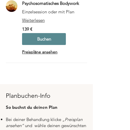
Psychosomatisches Bodywork
Einzelsession oder mit Plan
Weiterlesen
139
139 €
Euro
Buchen
Preispläne ansehen
Planbuchen-Info
So buchst du deinen Plan
Bei deiner Behandlung klicke
„Preisplan
ansehen“
und w
ähle deinen gewünschten