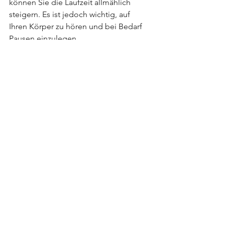
können Sie die Laufzeit allmählich 
steigern. Es ist jedoch wichtig, auf 
Ihren Körper zu hören und bei Bedarf 
Pausen einzulegen.
➼ 
Intensität des Laufens:
 Die Intensität 
sollte moderat gehalten werden, 
besonders zu Beginn. Ein gutes Maß 
dafür ist die Fähigkeit, während des 
Laufens ein Gespräch führen zu 
können. Diese sogenannte "Talk-Test"-
Methode stellt sicher, dass Sie sich 
nicht überanstrengen und das Laufen 
als eine bereichernde, nicht 
erschöpfende Aktivität erleben.
Laufen als Therapie
Als Spezialist rate ich dir, nicht nur die 
physischen und psychischen Aspekte 