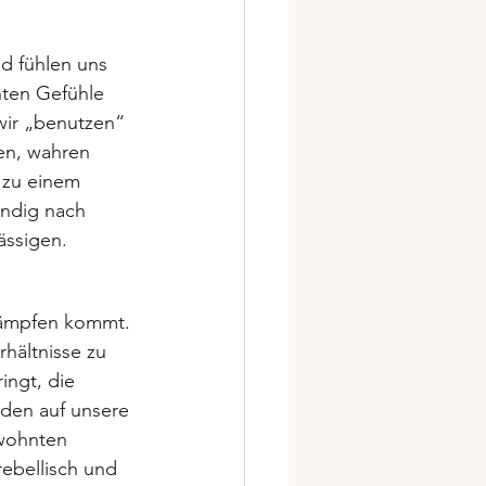
nd fühlen uns 
hten Gefühle 
wir „benutzen“ 
en, wahren 
 zu einem 
ndig nach 
ässigen.
kämpfen kommt. 
hältnisse zu 
ingt, die 
den auf unsere 
wohnten 
ebellisch und 