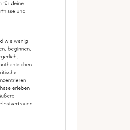
h für deine 
rfnisse und 
nd wie wenig 
en, beginnen, 
gerlich, 
 authentischen 
itische 
nzentrieren 
phase erleben 
 äußere 
elbstvertrauen 