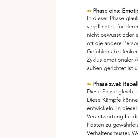
➽
Phase eins: Emoti
In dieser Phase glaub
verpflichtet, für de
nicht bewusst oder 
oft die andere Pers
Gefühlen abzulenken,
Zyklus emotionaler 
außen gerichtet ist 
➽
Phase zwei: Rebel
Diese Phase gleicht
Diese Kämpfe können 
entwickeln. In diese
Verantwortung für d
Kosten zu gewährlei
Verhaltensmuster. We