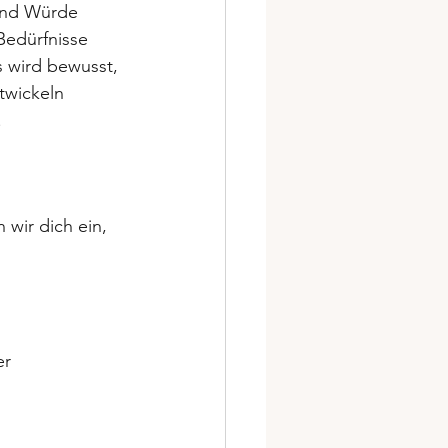
 und Würde 
Bedürfnisse 
s wird bewusst, 
twickeln 
.
wir dich ein, 
r 
 