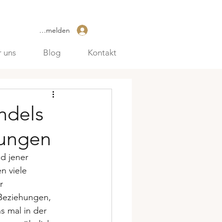
Anmelden
 uns
Blog
Kontakt
ndels
hungen
d jener 
n viele 
r 
 Beziehungen, 
s mal in der 