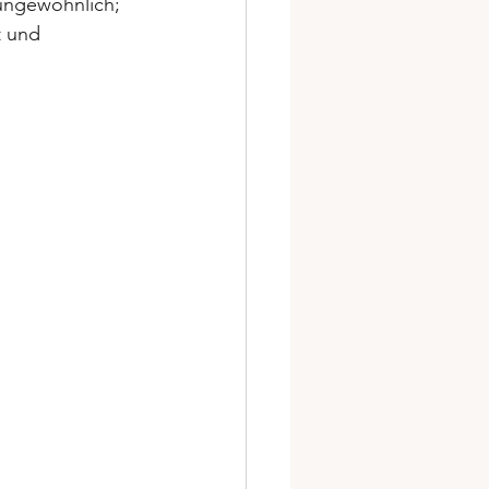
 ungewöhnlich; 
t und 