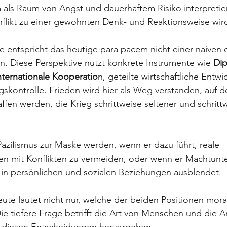
em als Raum von Angst und dauerhaftem Risiko interpretie
nflikt zu einer gewohnten Denk- und Reaktionsweise wir
e entspricht das heutige para pacem nicht einer naiven o
ion. Diese Perspektive nutzt konkrete Instrumente wie 
Dip
internationale Kooperatio
n, geteilte wirtschaftliche Entw
skontrolle. Frieden wird hier als Weg verstanden, auf 
en werden, die Krieg schrittweise seltener und schritt
azifismus zur Maske werden, wenn er dazu führt, reale 
n mit Konflikten zu vermeiden, oder wenn er Machtunt
 in persönlichen und sozialen Beziehungen ausblendet.
eute lautet nicht nur, welche der beiden Positionen mora
. Die tiefere Frage betrifft die Art von Menschen und die A
us diesen Entscheidungen hervorgehen. 