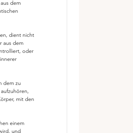
h aus dem 
ntischen 
n, dient nicht 
er aus dem 
trolliert, oder 
innerer 
on dem zu 
 aufzuhören, 
örper, mit den 
chen einem 
ird, und 