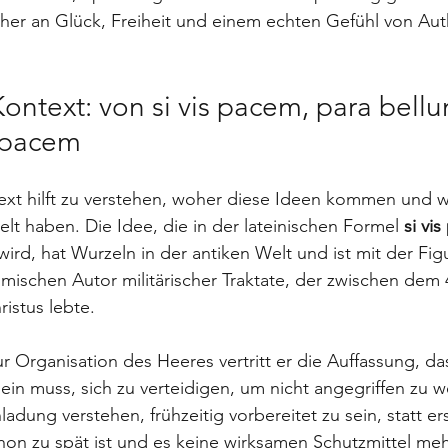
er an Glück, Freiheit und einem echten Gefühl von Authe
Kontext: von si vis pacem, para bellum
 pacem
ext hilft zu verstehen, woher diese Ideen kommen und wi
elt haben. Die Idee, die in der lateinischen Formel 
si vi
ird, hat Wurzeln in der antiken Welt und ist mit der Fig
ischen Autor militärischer Traktate, der zwischen dem 4
istus lebte. 
ur Organisation des Heeres vertritt er die Auffassung, da
ein muss, sich zu verteidigen, um nicht angegriffen zu w
inladung verstehen, frühzeitig vorbereitet zu sein, statt er
on zu spät ist und es keine wirksamen Schutzmittel meh