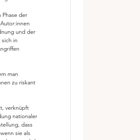
n Phase der 
 Autor:innen 
rdnung und der 
sich in 
ngriffen 
dem man 
nen zu riskant 
t, verknüpft 
dung nationaler 
stellung, dass 
 wenn sie als 