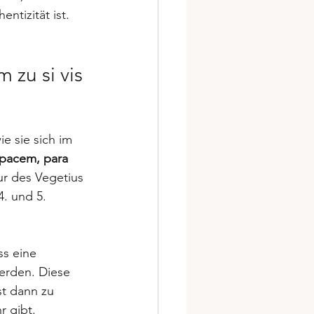
ntizität ist.
 zu si vis 
e sie sich im 
s pacem, para 
ur des Vegetius 
. und 5. 
ss eine 
erden. Diese 
st dann zu 
r gibt.