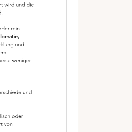
rt wird und die 
d.
der rein 
lomatie, 
icklung und 
dem 
weise weniger 
erschiede und 
lisch oder 
rt von 