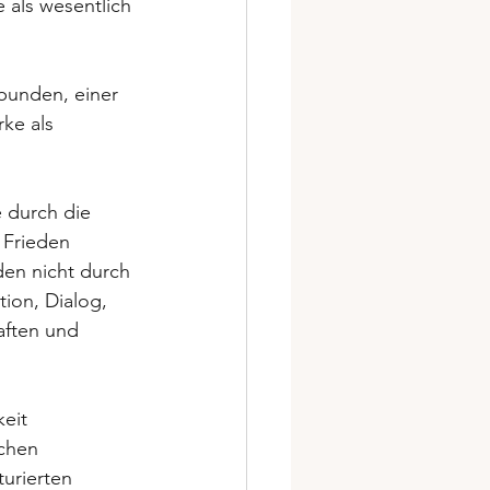
 als wesentlich 
bunden, einer 
ke als 
 durch die 
 Frieden 
eden nicht durch 
ion, Dialog, 
aften und 
eit 
schen 
urierten 