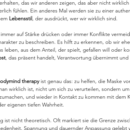
 Verhalten, das wir anderen zeigen, das aber nicht wirklic
nerlich fühlen. Ein anderes Mal werden sie zu einer authe
nem 
Lebensstil
, der ausdrückt, wer wir wirklich sind.
 immer auf Stärke drücken oder immer Konflikte vermeide
arakter zu beschreiben. Es hilft zu erkennen, ob wir eh
s leben, aus dem Anteil, der spielt, gefallen will oder kon
bst
, das präsent handelt, Verantwortung übernimmt und 
odymind therapy
 ist genau das: zu helfen, die Maske v
an wirklich ist, nicht um sich zu verurteilen, sondern um
orzumachen, und wieder in Kontakt zu kommen mit dem K
er eigenen tiefen Wahrheit. 
 ist nicht theoretisch. Oft markiert sie die Grenze zwis
riedenheit, Spannung und dauernder Anpassung gelebt w