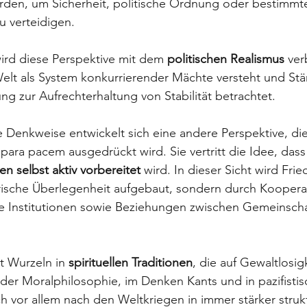
erden, um Sicherheit, politische Ordnung oder bestimmte
 verteidigen. 
ird diese Perspektive mit dem 
politischen
Realismus
 ver
Welt als System konkurrierender Mächte versteht und Stär
 zur Aufrechterhaltung von Stabilität betrachtet.
e Denkweise entwickelt sich eine andere Perspektive, die
 para pacem ausgedrückt wird. Sie vertritt die Idee, dass
en selbst aktiv vorbereitet
 wird. In dieser Sicht wird Fri
rische Überlegenheit aufgebaut, sondern durch Kooperat
ale Institutionen sowie Beziehungen zwischen Gemeinsch
t Wurzeln in 
spirituellen Traditionen
, die auf Gewaltlosigk
n der Moralphilosophie, im Denken Kants und in pazifisti
 vor allem nach den Weltkriegen in immer stärker strukt