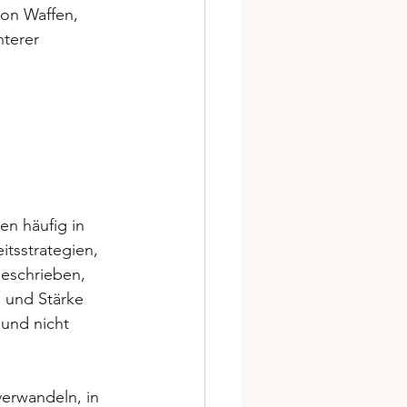
von Waffen, 
terer 
n häufig in 
itsstrategien, 
beschrieben, 
d und Stärke 
und nicht 
verwandeln, in 