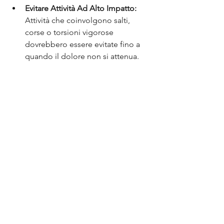
Evitare Attività Ad Alto Impatto:
Attività che coinvolgono salti, 
corse o torsioni vigorose 
dovrebbero essere evitate fino a 
quando il dolore non si attenua.
Conclusione
Comprendere le ragioni meccaniche e 
fisiologiche dietro la sollecitazione e le 
lesioni di questi muscoli può aiutare a 
sviluppare strategie mirate di 
prevenzione e trattamento. Esercizio 
regolare, postura corretta e 
aggiustamenti ergonomici sono 
essenziali per mantenere la salute 
muscolare e prevenire il mal di schiena. 
L'integrazione di terapie manuali e 