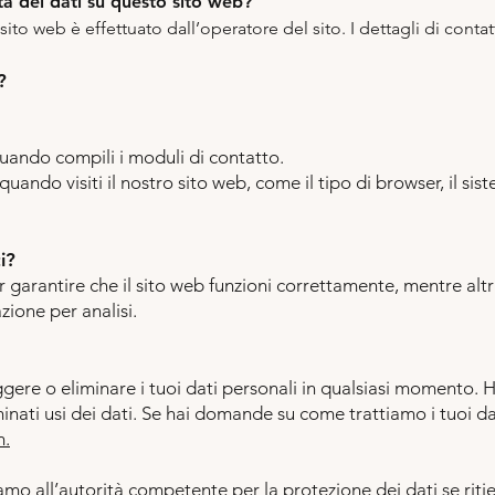
ta dei dati su questo sito web?
sito web è effettuato dall’operatore del sito. I dettagli di cont
?
:
quando compili i moduli di contatto.
ando visiti il nostro sito web, come il tipo di browser, il sis
i?
r garantire che il sito web funzioni correttamente, mentre alt
ione per analisi.
ggere o eliminare i tuoi dati personali in qualsiasi momento. Hai
ati usi dei dati. Se hai domande su come trattiamo i tuoi dati
m.
amo all’autorità competente per la protezione dei dati se ritie