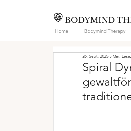
BODYMIND TH
Home
Bodymind Therapy
26. Sept. 2025
5 Min. Lese
Spiral Dy
gewaltför
tradition