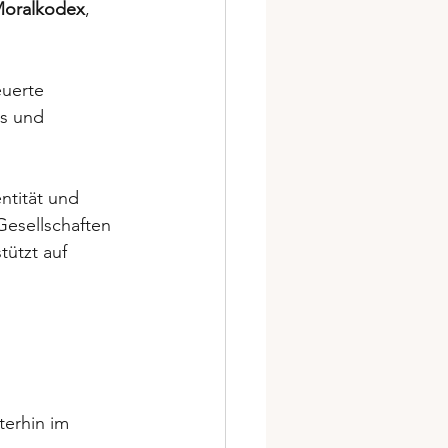
oralkodex
, 
euerte 
s und 
ntität und 
Gesellschaften 
tützt auf 
erhin im 