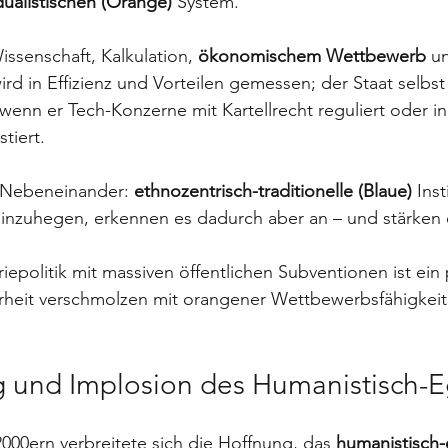
idualistischen (Orange)
 System. 
issenschaft, Kalkulation, 
ökonomischem Wettbewerb
 u
ird in Effizienz und Vorteilen gemessen; der Staat selbst 
wenn er Tech-Konzerne mit Kartellrecht reguliert oder in
tiert.
s Nebeneinander: 
ethnozentrisch-traditionelle (Blaue)
 Ins
inzuhegen, erkennen es dadurch aber an – und stärken 
riepolitik mit massiven öffentlichen Subventionen ist ein
erheit verschmolzen mit orangener Wettbewerbsfähigkeit
 und Implosion des Humanistisch-E
000ern verbreitete sich die Hoffnung, das 
humanistisch-e