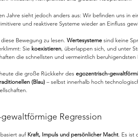
ten Jahre sieht jedoch anders aus: Wir befinden uns in ei
primitivere und reaktivere Systeme wieder an Einfluss gew
t, diese Bewegung zu lesen. 
Wertesysteme
 sind keine Sp
erklimmt: Sie 
koexistieren
, überlappen sich, und unter St
chaften die schnellsten und vermeintlich beruhigendste
 heute die große Rückkehr des 
egozentrisch-gewaltförmi
aditionellen (Blau)
 – selbst innerhalb hoch technologisc
ellschaften.
-gewaltförmige Regression
asiert auf 
Kraft, Impuls und persönlicher Macht
. Es ist