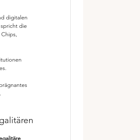
nd digitalen 
spricht die 
 Chips, 
titutionen 
es. 
 prägnantes 
.
galitären
galitäre 