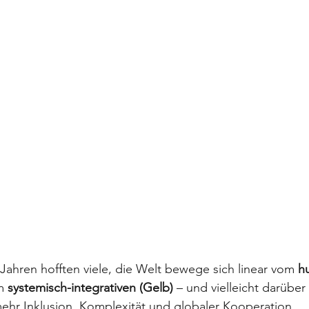
ahren hofften viele, die Welt bewege sich linear vom 
h
m 
systemisch-integrativen (Gelb)
 – und vielleicht darüber
ehr Inklusion, Komplexität und globaler Kooperation. 