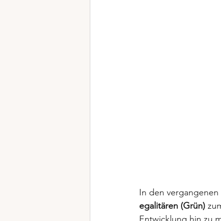
In den vergangenen J
egalitären (Grün)
 zu
Entwicklung hin zu m