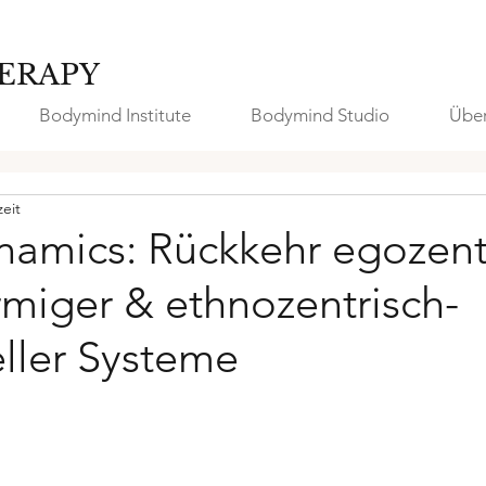
ERAPY
Bodymind Institute
Bodymind Studio
Über
zeit
namics: Rückkehr egozent
miger & ethnozentrisch-
eller Systeme