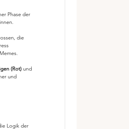
ner Phase der 
innen.
rossen, die 
ress 
n Memes. 
gen (Rot)
 und 
her und 
 die Logik der 