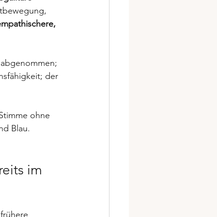
ltbewegung, 
empathischere, 
t abgenommen; 
sfähigkeit; der 
e Stimme ohne 
nd Blau.
eits im 
frühere 