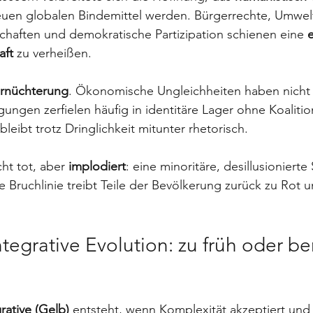
uen globalen Bindemittel werden. Bürgerrechte, Umwe
chaften und demokratische Partizipation schienen eine 
aft
 zu verheißen.
rnüchterung
. Ökonomische Ungleichheiten haben nich
gen zerfielen häufig in identitäre Lager ohne Koalition
leibt trotz Dringlichkeit mitunter rhetorisch. 
cht tot, aber 
implodiert
: eine minoritäre, desillusioniert
e Bruchlinie treibt Teile der Bevölkerung zurück zu Rot u
tegrative Evolution: zu früh oder ber
rative (Gelb)
 entsteht, wenn Komplexität akzeptiert und 