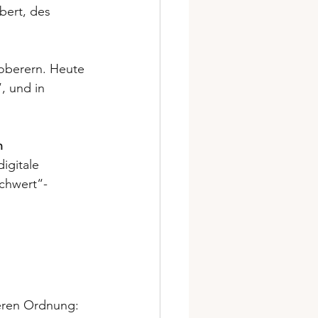
bert, des 
oberern. Heute 
, und in 
n 
igitale 
schwert“-
heren Ordnung: 