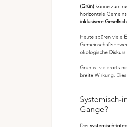
(Grün)
 könne zum ne
horizontale Gemeins
inklusivere Gesellsch
Heute spüren viele 
E
Gemeinschaftsbewegun
ökologische Diskurs b
Grün ist vielerorts ni
breite Wirkung. Dies
Systemisch-in
Gange?
Das 
systemisch-integ