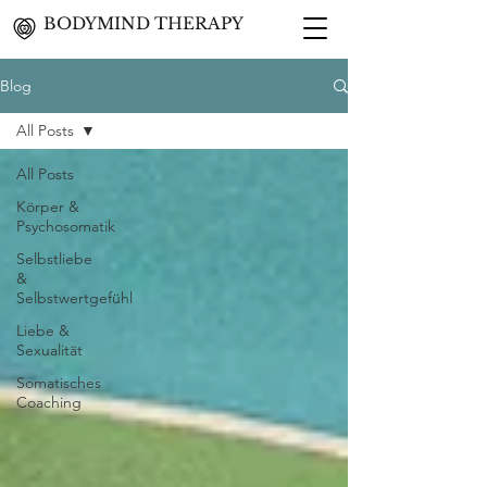
BODYMIND THERAPY
Blog
All Posts
All Posts
Körper &
Psychosomatik
Selbstliebe
&
Selbstwertgefühl
Liebe &
Sexualität
Somatisches
Coaching