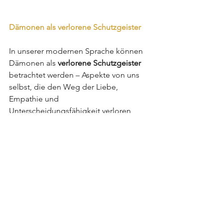
Dämonen als verlorene Schutzgeister
In unserer modernen Sprache können 
Dämonen als 
verlorene Schutzgeister
betrachtet werden – Aspekte von uns 
selbst, die den Weg der Liebe, 
Empathie und 
Unterscheidungsfähigkeit verloren 
haben. Diese inneren Schatten leben in 
blinder und unkontrollierbarer 
Aggression, getrieben von einer 
unbegründbaren und unersättlichen 
Angst, weil Sicherheit und 
Geborgenheit scheinbar verloren 
gegangen sind.
Die psychologische Arbeit besteht 