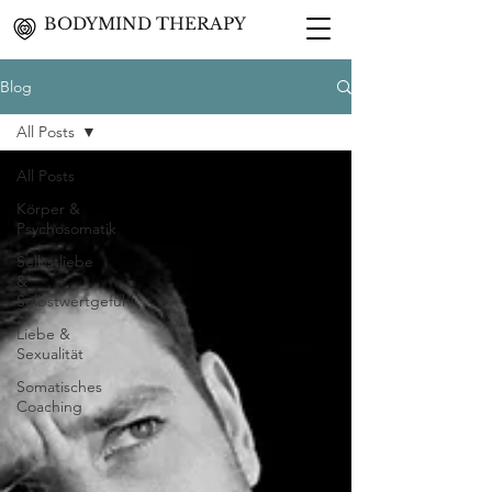
BODYMIND THERAPY
Blog
All Posts
All Posts
Körper &
Psychosomatik
Selbstliebe
&
Selbstwertgefühl
Liebe &
Sexualität
Somatisches
Coaching