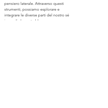
pensiero laterale. Attraverso questi 
strumenti, possiamo esplorare e 
integrare le diverse parti del nostro sé 
in modi che potrebbero non essere 
immediatamente evidenti, ma che 
possono rivelarsi estremamente 
fruttuosi. Risvegliare gli archetipi 
creativi tramite il 
Life Potential 
Coaching
 ci permette di accedere a 
una riserva inesplorata di creatività e 
innovazione, migliorando la nostra 
comprensione di noi stessi e il nostro 
impatto sul mondo.
Coaching Somatico
Mostra tutti
Post recenti