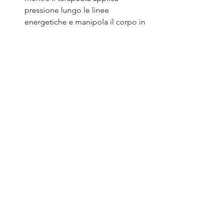
pressione lungo le linee 
energetiche e manipola il corpo in 
varie posizioni di stiramento simili 
allo yoga. Il massaggio Thai è noto 
per i suoi effetti terapeutici sia a 
livello fisico che energetico.
Il massaggio ayurvedico
 è una 
pratica terapeutica sviluppata 
migliaia di anni fa in India. Si basa 
sui principi del sistema di 
guarigione olistico dell'Ayurveda e 
comprende trattamenti 
personalizzati adattati al dosha 
(tipo di corpo) e alle esigenze 
specifiche di una persona. Questo 
massaggio rilassante utilizza oli 
erbali caldi e tecniche delicate per 