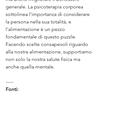
generale. La psicoterapia corporea 
sottolinea l'importanza di considerare 
la persona nella sua totalità, e 
l'alimentazione è un pezzo 
fondamentale di questo puzzle. 
Facendo scelte consapevoli riguardo 
alla nostra alimentazione, supportiamo 
non solo la nostra salute fisica ma 
anche quella mentale.
-----
Fonti:
Mental Help:
 Discussione sull'impatto 
dello zucchero sulla salute mentale. 
mentalhelp.at
Understandingly:
 Studio dell'Università 