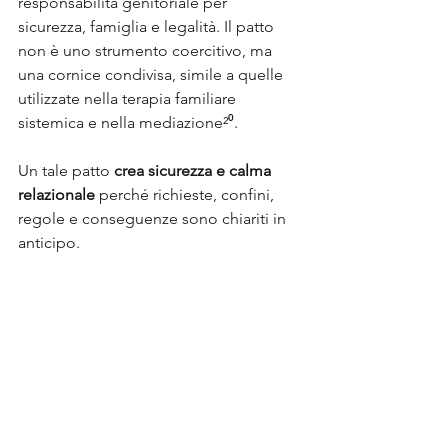
responsabilità genitoriale per 
sicurezza, famiglia e legalità. Il patto 
non è uno strumento coercitivo, ma 
una cornice condivisa, simile a quelle 
utilizzate nella terapia familiare 
sistemica e nella mediazione²⁰.
Un tale patto 
crea sicurezza e calma 
relazionale
 perché richieste, confini, 
regole e conseguenze sono chiariti in 
anticipo. 
Le richieste
 implicano una reale 
libertà di scelta. 
I confini
 descrivono ciò che gli 
adulti faranno. 
Le regole
 riguardano la vita 
quotidiana condivisa laddove 
esiste margine di scelta. 