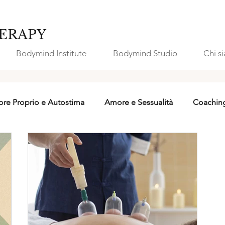
ERAPY
Bodymind Institute
Bodymind Studio
Chi s
re Proprio e Autostima
Amore e Sessualità
Coachin