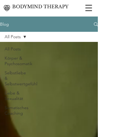
BODYMIND THERAPY
Blog
All Posts
All Posts
Körper &
Psychosomatik
Selbstliebe
&
Selbstwertgefühl
Liebe &
Sexualität
Somatisches
Coaching