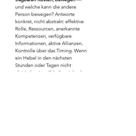
und welche kann die andere 
Person bewegen? Antworte 
konkret, nicht abstrakt: effektive 
Rolle, Ressourcen, anerkannte 
Kompetenzen, verfügbare 
Informationen, aktive Allianzen, 
Kontrolle über das Timing. Wenn 
ein Hebel in den nächsten 
Stunden oder Tagen nicht 
aktivierbar ist, zähle ihn nicht als 
aktuelle Macht.
Wenn die Einigung morgen platzt, 
wie stünde ich wirklich da
 — und 
wie stünde die andere Seite 
wirklich da? Das ist das Maß der 
Alternative. Beschreibe deinen 
Plan B und bewerte seine Qualität: 