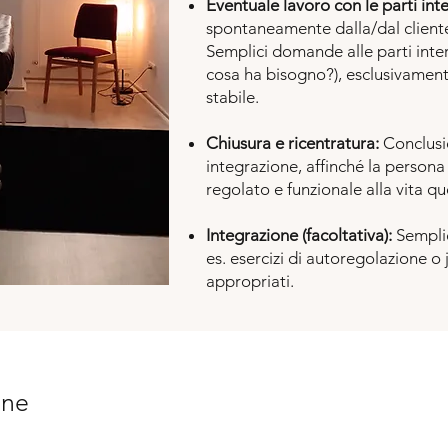
Eventuale lavoro con le parti int
spontaneamente dalla/dal cliente 
Semplici domande alle parti inter
cosa ha bisogno?), esclusivamente
stabile.
Chiusura e ricentratura:
Conclusi
integrazione, affinché la persona 
regolato e funzionale alla vita qu
Integrazione (facoltativa):
Semplic
es. esercizi di autoregolazione o
appropriati.
one
Invio dei pazie
del trattamento