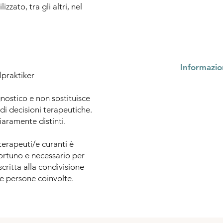
ato, tra gli altri, nel
Le informazioni per i/l
trasmesse direttamente 
Informazion
praktiker
nostico e non sostituisce
Inoltre, professionisti e
di decisioni terapeutiche.
terapeutico, medico o 
aramente distinti.
accedere a una seduta 
professionale ridotta 
terapeuti/e curanti è
trattamento.
ortuno e necessario per
scritta alla condivisione
Seduta (90 minuti): 99 €
le persone coinvolte.
Prenota appuntament