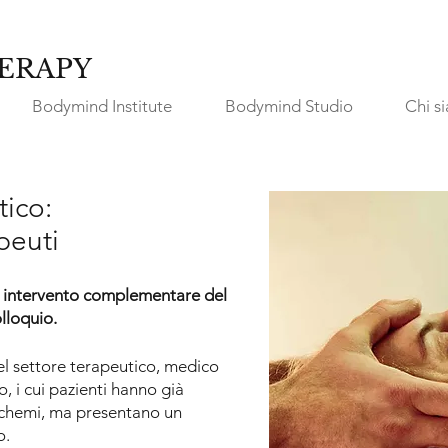
ERAPY
Bodymind Institute
Bodymind Studio
Chi s
ico:
peuti
ntervento complementare del
lloquio.
del settore terapeutico, medico
 i cui pazienti hanno già
schemi, ma presentano un
o.