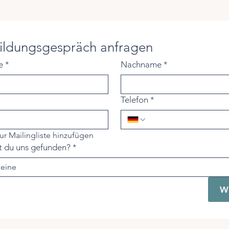
ildungsgespräch anfragen
e
*
Nachname
*
Telefon
*
zur Mailingliste hinzufügen
t du uns gefunden?
*
 eine
We