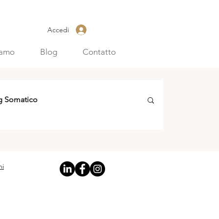
Accedi
iamo
Blog
Contatto
g Somatico
ni