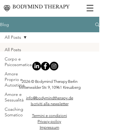
BODYMIND THERAPY
Blog
All Posts
All Posts
Corpo e
Psicosomatica
Amore
Proprio e
2026 © Bodymind Therapy Berlin
Autostima
Mittenwalder Str. 9, 10961 Kreuzberg
Amore e
info@bodymindtherapy.de
Sessualità
Iscriviti alla newsletter
Coaching
Somatico
Termini e condizioni
Privacy policy
Impressum