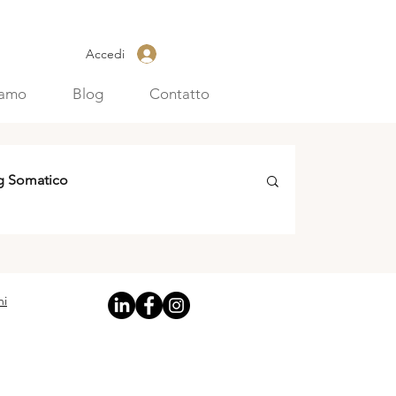
Accedi
iamo
Blog
Contatto
g Somatico
ni