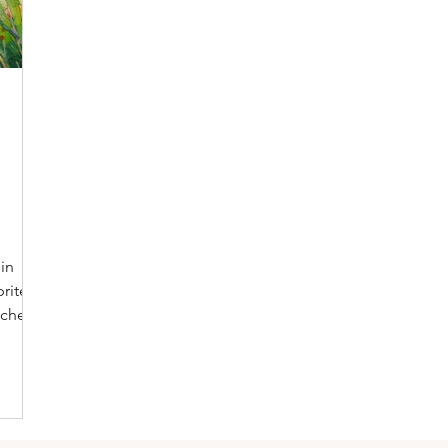
in
ite il
iche.