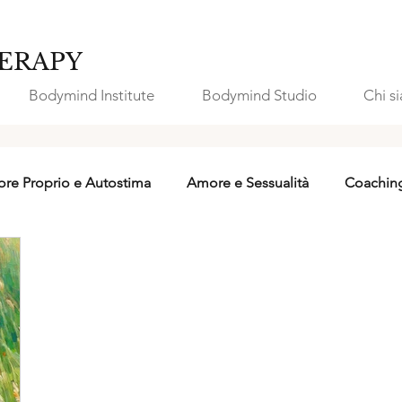
ERAPY
Bodymind Institute
Bodymind Studio
Chi s
re Proprio e Autostima
Amore e Sessualità
Coachin