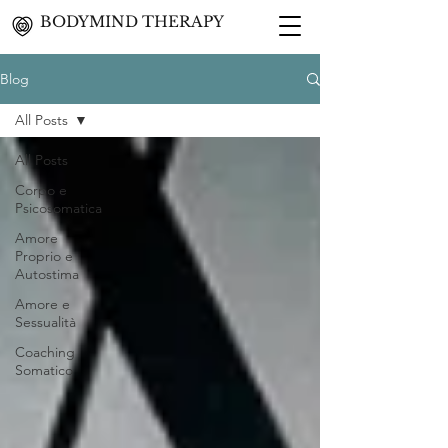
BODYMIND THERAPY
Blog
All Posts
All Posts
Corpo e
Psicosomatica
Amore
Proprio e
Autostima
Amore e
Sessualità
Coaching
Somatico