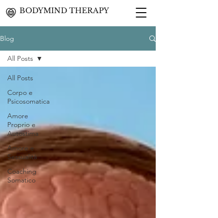
BODYMIND THERAPY
Blog
All Posts
All Posts
Corpo e
Psicosomatica
Amore
Proprio e
Autostima
Amore e
Sessualità
Coaching
Somatico