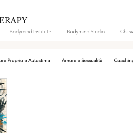
ERAPY
Bodymind Institute
Bodymind Studio
Chi s
re Proprio e Autostima
Amore e Sessualità
Coachin