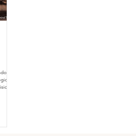
ndo
egica o
isioni.