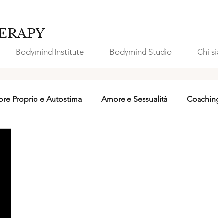
ERAPY
Bodymind Institute
Bodymind Studio
Chi s
re Proprio e Autostima
Amore e Sessualità
Coachin