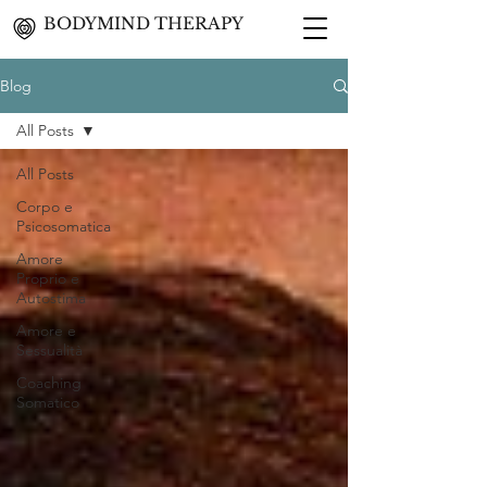
BODYMIND THERAPY
Blog
All Posts
All Posts
Corpo e
Psicosomatica
Amore
Proprio e
Autostima
Amore e
Sessualità
Coaching
Somatico