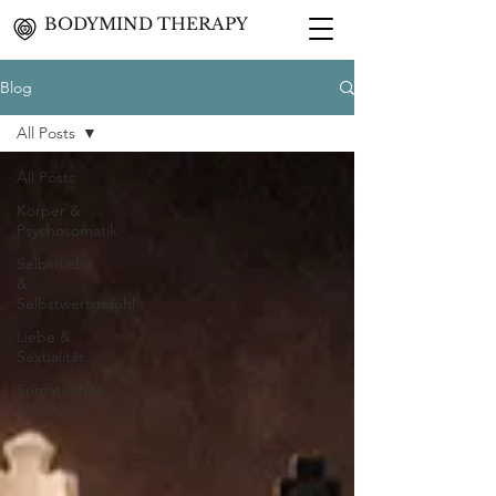
BODYMIND THERAPY
Blog
All Posts
All Posts
Körper &
Psychosomatik
Selbstliebe
&
Selbstwertgefühl
Liebe &
Sexualität
Somatisches
Coaching