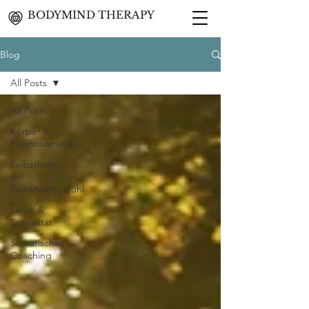
BODYMIND THERAPY
Blog
All Posts
All Posts
Körper &
Psychosomatik
Selbstliebe
&
Selbstwertgefühl
Liebe &
Sexualität
Somatisches
Coaching