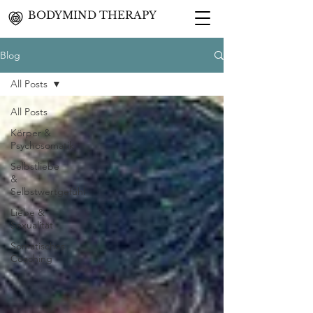
BODYMIND THERAPY
Blog
All Posts
All Posts
Körper &
Psychosomatik
Selbstliebe
&
Selbstwertgefühl
Liebe &
Sexualität
Somatisches
Coaching