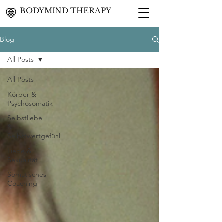
BODYMIND THERAPY
Blog
All Posts
All Posts
Körper &
Psychosomatik
Selbstliebe
&
Selbstwertgefühl
Liebe &
Sexualität
Somatisches
Coaching