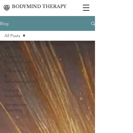
BODYMIND THERAPY
Blog
All Posts
All Posts
Körper &
Psychosomatik
Selbstliebe
&
Selbstwertgefühl
Liebe &
Sexualität
Somatisches
Coaching