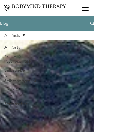
BODYMIND THERAPY
Blog
All Posts
All Posts
Körper &
Psychosomatik
Selbstliebe
&
Selbstwertgefühl
Liebe &
Sexualität
Somatisches
Coaching