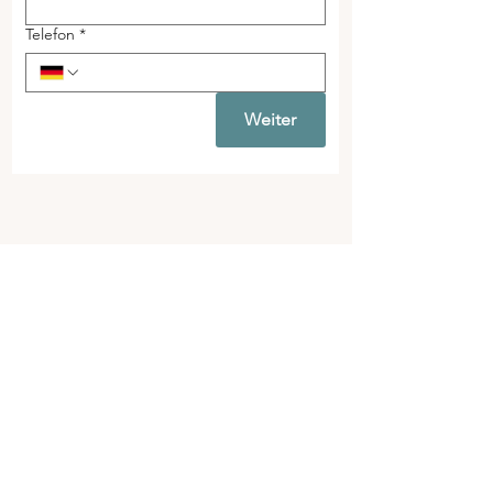
Telefon
*
Weiter
2026 © Bodymind Therapy Berlin
Mittenwalder Str. 9, 10961 Kreuzberg
info@bodymindtherapy.de
Newsletter abonnieren
AGB