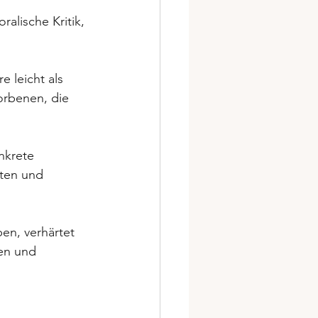
ralische Kritik, 
 leicht als 
orbenen, die 
nkrete 
ten und 
en, verhärtet 
en und 