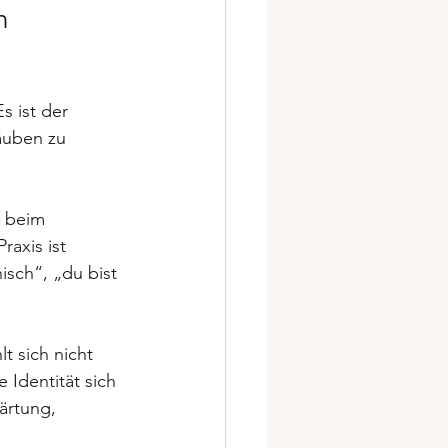
n 
s ist der 
äuben zu 
r beim 
raxis ist 
isch“, „du bist 
t sich nicht 
 Identität sich 
ärtung, 