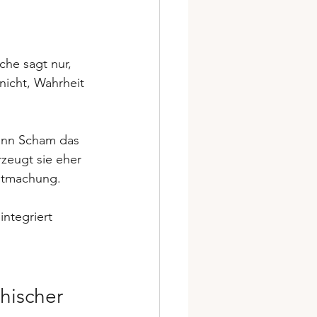
he sagt nur, 
 nicht, Wahrheit 
enn Scham das 
rzeugt sie eher 
gutmachung.
integriert 
hischer 