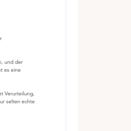
r 
h, und der 
t es eine 
t Verurteilung, 
ur selten echte 