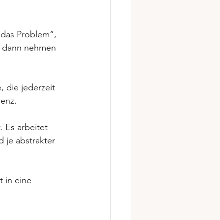
 das Problem“, 
“, dann nehmen 
 die jederzeit 
lenz.
. Es arbeitet 
d je abstrakter 
t in eine 