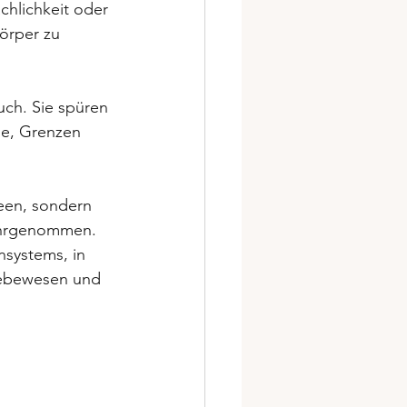
hlichkeit oder 
örper zu 
uch. Sie spüren 
ge, Grenzen 
deen, sondern 
wahrgenommen. 
nsystems, in 
Lebewesen und 