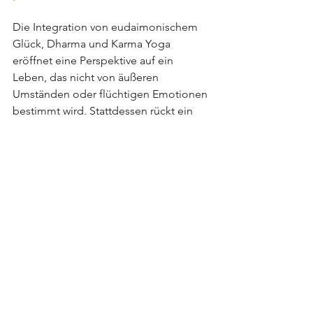
Die Integration von eudaimonischem 
Glück, Dharma und Karma Yoga 
eröffnet eine Perspektive auf ein 
Leben, das nicht von äußeren 
Umständen oder flüchtigen Emotionen 
bestimmt wird. Stattdessen rückt ein 
tieferes Verständnis für das eigene 
Handeln in den Mittelpunkt. Indem 
man sich von Anhaftung an Vergnügen 
und Abneigung gegen 
Unannehmlichkeiten löst, entsteht eine 
größere Gelassenheit und eine tiefere 
Verbindung zum eigenen höheren 
Selbst.
Ein solches Leben verlangt Übung und 
Bewusstsein. Doch wer diesen Weg 
geht, erfährt nicht nur persönliches 