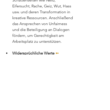
Schattenseiten wie Neid, 
Eifersucht, Rache, Geiz, Wut, Hass 
usw. und deren Transformation in 
kreative Ressourcen. Anschließend 
das Ansprechen von Unfairness 
und die Beteiligung an Dialogen 
fördern, um Gerechtigkeit am 
Arbeitsplatz zu unterstützen.
Widersprüchliche Werte 
➼ 
Selbstreflexion:
 Reflexion und 
Klärung der eigenen Werte und 
Ziele Überprüfung ihrer 
Übereinstimmung mit den 
Unternehmenswerten.
Durch 
Potential Coaching
 können 
Individuen die Fähigkeiten und 