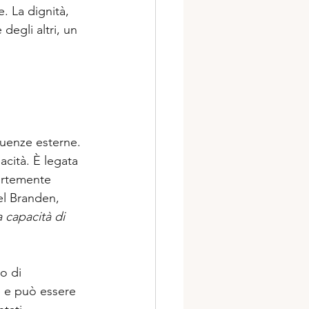
. La dignità, 
degli altri, un 
luenze esterne. 
acità. È legata 
ortemente 
el Branden, 
a capacità di 
o di 
e e può essere 