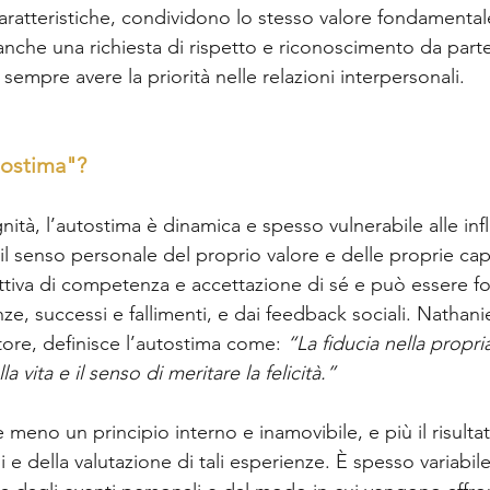
caratteristiche, condividono lo stesso valore fondamentale
nche una richiesta di rispetto e riconoscimento da parte 
empre avere la priorità nelle relazioni interpersonali.  
tostima"?  
gnità, l’autostima è dinamica e spesso vulnerabile alle inf
il senso personale del proprio valore e delle proprie cap
ttiva di competenza e accettazione di sé e può essere f
e, successi e fallimenti, e dai feedback sociali. Nathani
ore, definisce l’autostima come: 
“La fiducia nella propri
la vita e il senso di meritare la felicità.”
è meno un principio interno e inamovibile, e più il risultat
i e della valutazione di tali esperienze. È spesso variabil