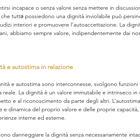
irsi incapace o senza valore senza mettere in discussion
 che tuttə possiedono una dignità inviolabile può persino
giudizi interiori e promuovere l’autoaccettazione. La dignit
ani, abbiamo sempre valore, indipendentemente dai nost
à e autostima in relazione  
gnità e autostima sono interconnesse, svolgono funzioni d
ta reale. La dignità è un valore immutabile e intrinseco in
spetto e al riconoscimento da parte degli altri. L’autostim
e e dinamica del proprio valore e delle proprie capacità
erienze interne ed esterne.  
sono danneggiare la dignità senza necessariamente inta