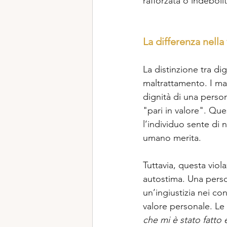
rafforzata o indeboli
La differenza nella 
La distinzione tra di
maltrattamento. I mal
dignità di una perso
"pari in valore". Que
l’individuo sente di 
umano merita.  
Tuttavia, questa vio
autostima. Una pers
un’ingiustizia nei co
valore personale. Le 
che mi è stato fatto 