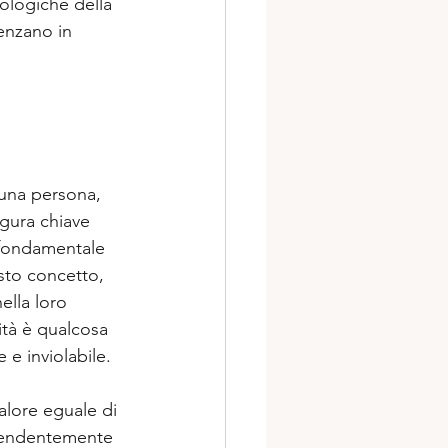
cologiche della 
uenzano in 
 una persona, 
igura chiave 
 fondamentale 
sto concetto, 
ella loro 
ità è qualcosa 
e inviolabile.  
valore eguale di 
ipendentemente 