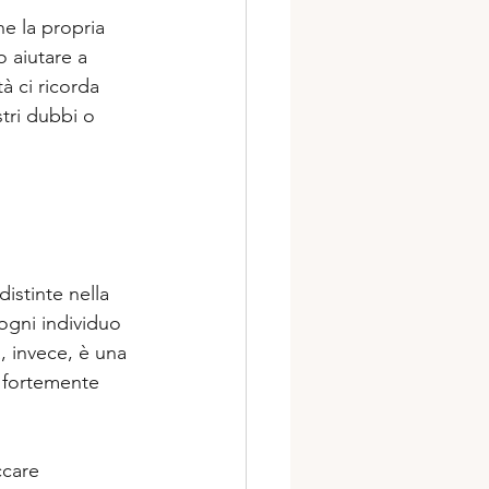
e la propria 
 aiutare a 
à ci ricorda 
ri dubbi o 
istinte nella 
 ogni individuo 
a, invece, è una 
, fortemente 
ccare 