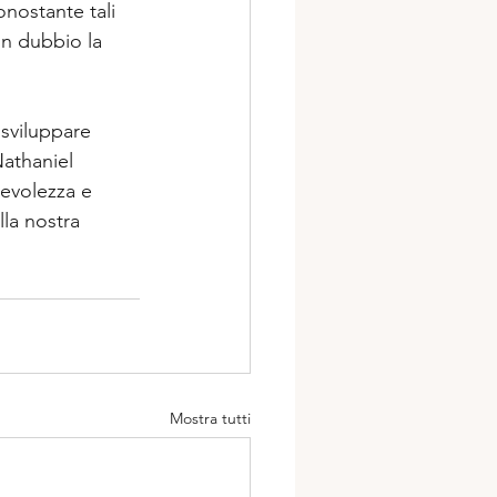
onostante tali 
in dubbio la 
sviluppare 
Nathaniel 
evolezza e 
la nostra 
Mostra tutti