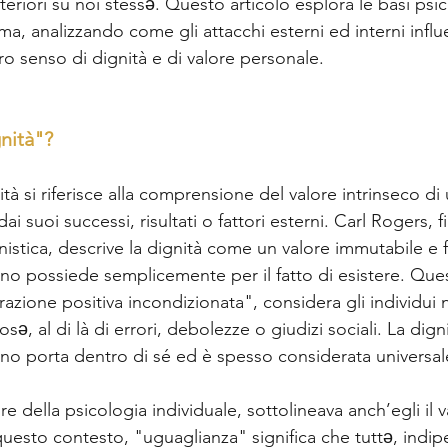
teriori su noi stessə. Questo articolo esplora le basi psi
ima, analizzando come gli attacchi esterni ed interni infl
o senso di dignità e di valore personale.  
nità"?  
nità si riferisce alla comprensione del valore intrinseco di
 suoi successi, risultati o fattori esterni. Carl Rogers, f
nistica, descrive la dignità come un valore immutabile e
o possiede semplicemente per il fatto di esistere. Que
ione positiva incondizionata", considera gli individui n
sə, al di là di errori, debolezze o giudizi sociali. La dign
o porta dentro di sé ed è spesso considerata universale 
re della psicologia individuale, sottolineava anch’egli il 
 questo contesto, "uguaglianza" significa che tuttə, ind