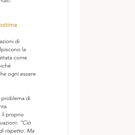
tati.  
ostima  
azioni di 
lpiscono la 
attata come 
oiché 
che ogni essere 
n problema di 
nta 
 il proprio 
uazioni: 
“Ciò 
di rispetto. Ma 