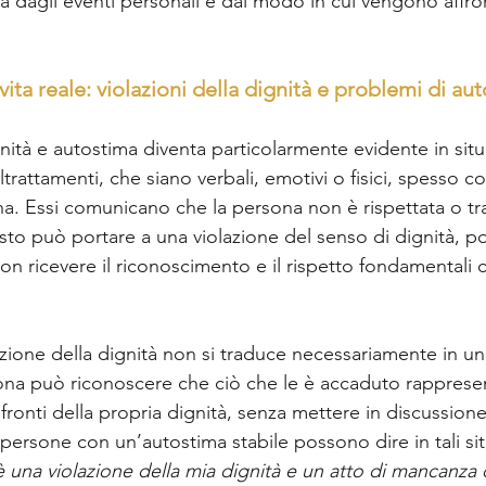
ta dagli eventi personali e dal modo in cui vengono affron
vita reale: violazioni della dignità e problemi di aut
gnità e autostima diventa particolarmente evidente in situ
trattamenti, che siano verbali, emotivi o fisici, spesso co
na. Essi comunicano che la persona non è rispettata o tr
sto può portare a una violazione del senso di dignità, p
non ricevere il riconoscimento e il rispetto fondamentali 
lazione della dignità non si traduce necessariamente in u
ona può riconoscere che ciò che le è accaduto rapprese
nfronti della propria dignità, senza mettere in discussione
persone con un’autostima stabile possono dire in tali sit
è una violazione della mia dignità e un atto di mancanza 