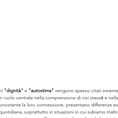
ni 
"dignità"
 e 
"autostima"
 vengono spesso citati insieme
 ruolo centrale nella comprensione di noi stessə e nell
, nonostante la loro connessione, presentano differenze es
uotidiana, soprattutto in situazioni in cui subiamo maltr