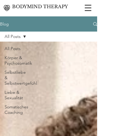
BODYMIND THERAPY
Blog
All Posts
All Posts
Körper &
Psychosomatik
Selbstliebe
&
Selbstwertgefühl
Liebe &
Sexualität
Somatisches
Coaching